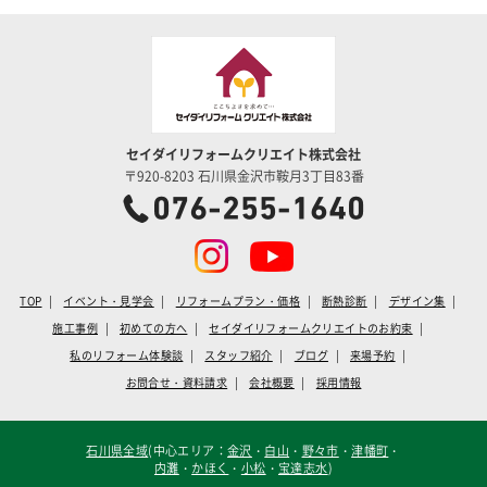
セイダイリフォームクリエイト株式会社
〒920-8203 石川県金沢市鞍月3丁目83番
TOP
イベント・見学会
リフォームプラン・価格
断熱診断
デザイン集
施工事例
初めての方へ
セイダイリフォームクリエイトのお約束
私のリフォーム体験談
スタッフ紹介
ブログ
来場予約
お問合せ・資料請求
会社概要
採用情報
石川県全域
(中心エリア：
金沢
・
白山
・
野々市
・
津幡町
・
内灘
・
かほく
・
小松
・
宝達志水
)